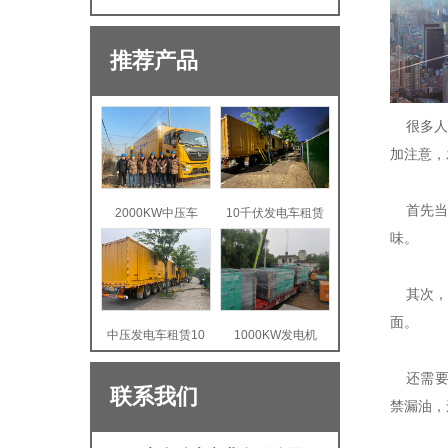
推荐产品
很多人认
加注意，
首先当你
2000KW中压车
10千伏发电车租赁
味。
其次，在
面。
中压发电车租赁10
1000KW发电机
还需要注
联系我们
禁漏油，