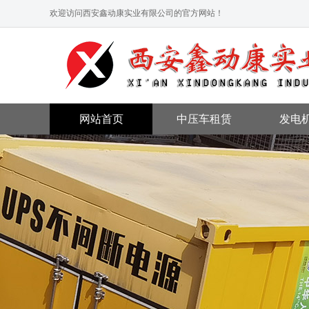
欢迎访问西安鑫动康实业有限公司的官方网站！
网站首页
中压车租赁
发电