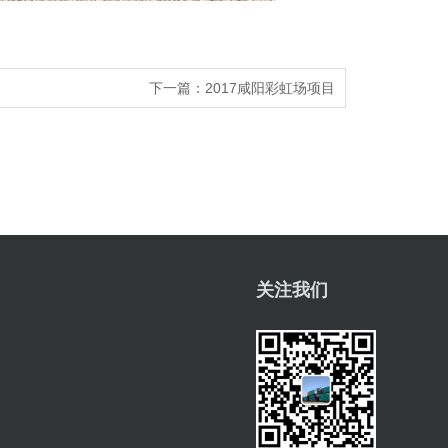
下一篇：
2017咸阳彩虹场项目
关注我们