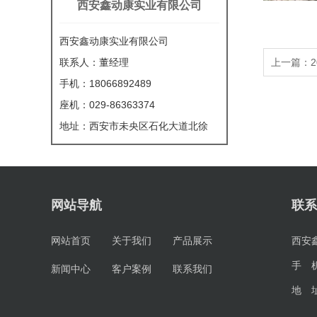
西安鑫动康实业有限公司
西安鑫动康实业有限公司
联系人：董经理
上一篇：
手机：18066892489
座机：029-86363374
地址：西安市未央区石化大道北徐
网站导航
联系
网站首页
关于我们
产品展示
西安
手 机
新闻中心
客户案例
联系我们
地 